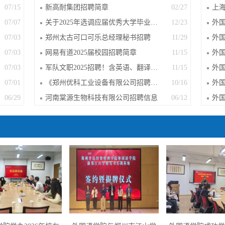
07/15
新高耐集团招聘简章
02/27
07/07
关于2025年选调应届优秀大学毕业生到基...
12/23
07/03
郑州太古可口可乐总经理秘书招聘
11/29
07/03
网易有道2025届校园招聘简章
11/15
07/03
军队文职2025招聘！含英语、翻译专业
11/15
外
07/01
《郑州优科工业设备有限公司招聘简章》
10/16
06/29
河南棠源生物科技有限公司招聘信息
06/12