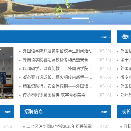
通知
外国语学院开展暑期留校学生慰问活动
[07-30]
外国
外国语学院暑期留校备考动员暨安全教育大会
[07-13]
第十九
以词砺学，以赛促教——外国语学院圆满完成
[07-07]
外国
凝心聚力话成长，薪火相传启新程——心悦社
[07-06]
微专
精准资助行，安全伴假期——外国语学院召开
[07-06]
外国语
3
4
传承林则徐爱国精神 筑牢青春禁毒防线——
[07-03]
郑州
招聘信息
成长
07/15
二七区沪华国庆学校2025年招聘简章
04/27