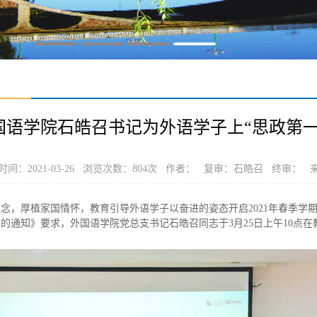
国语学院石皓召书记为外语学子上“思政第一
间：2021-03-26 浏览次数：
804
次 作者： 复审：石皓召 终审： 
念，厚植家国情怀，教育引导外语学子以奋进的姿态开启2021年春季学
课的通知》要求，外国语学院党总支书记石皓召同志于3月25日上午10点在