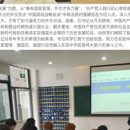
发展”为题，从“唯有国家富强，外交才有力量”，”共产党人践行初心使命
关注的外交热点“中国高层战略会谈”中杨洁虒的强硬回击为切入点，深入
强大，才有了如今强有力的外交对话。接着，石书记从开天辟地：中国共
革命和建设时期完成兴国大业；翻天覆地：中国共产党在改革开放和社会
义新时代规划并推进实现强国大业等四个历史发展阶段，向同学们阐释了
书记对青年学生的寄语为结束语，号召同学们勇于创新创造，努力在实现
把爱国情、强国志、报国行自觉融入实现中华民族伟大复兴的奋斗之中。