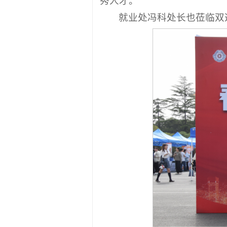
秀人才。
就业处冯科处长也莅临双